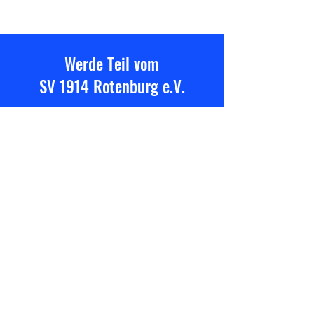
Werde Teil vom
SV 1914 Rotenburg e.V.
Hast Du Interesse, als Sponsor
mit uns zu arbeiten oder in
einem unserer Teams zu
spielen?
Kontaktiere uns!
Bleibe immer auf dem
neuesten Stand mit den
SV 1914 Rotenburg e.V.-
Nachrichten