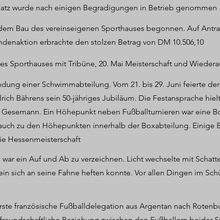
latz wurde nach einigen Begradigungen in Betrieb genommen
 dem Bau des vereinseigenen Sporthauses begonnen. Auf Antra
endenaktion erbrachte den stolzen Betrag von DM 10.506,10
Sporthauses mit Tribüne, 20. Mai Meisterschaft und Wiederauf
dung einer Schwimmabteilung. Vom 21. bis 29. Juni feierte der 
rich Bährens sein 50-jähriges Jubiläum. Die Festansprache hiel
l Gesemann. Ein Höhepunkt neben Fußballturnieren war eine Box
 auch zu den Höhepunkten innerhalb der Boxabteilung. Einige Bo
ie Hessenmeisterschaft
n war ein Auf und Ab zu verzeichnen. Licht wechselte mit Schat
rein sich an seine Fahne heften konnte. Vor allen Dingen im Sc
 erste französische Fußballdelegation aus Argentan nach Rotenb
fe freundschaftliche Beziehung zwischen den Fußballern beider S