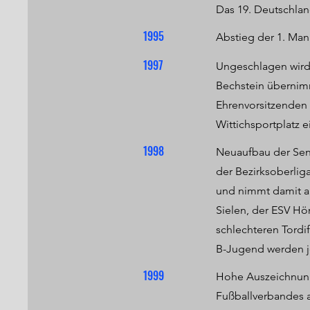
Das 19. Deutschlan
1995
Abstieg der 1. Man
1997
Ungeschlagen wird 
Bechstein übernim
Ehrenvorsitzenden
Wittichsportplatz 
1998
Neuaufbau der Sen
der Bezirksoberlig
und nimmt damit an
Sielen, der ESV Hö
schlechteren Tordi
B-Jugend werden je
1999
Hohe Auszeichnung 
Fußballverbandes 