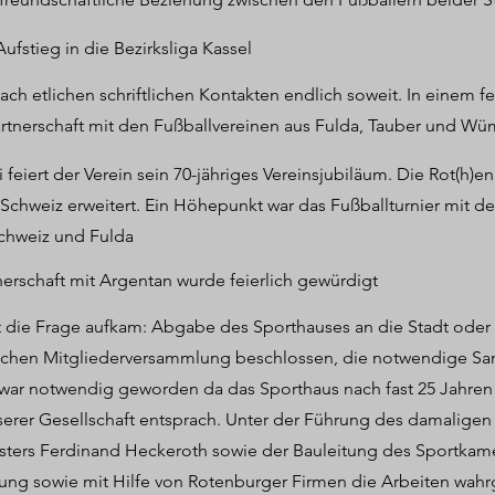
ufstieg in die Bezirksliga Kassel
ach etlichen schriftlichen Kontakten endlich soweit. In einem f
artnerschaft mit den Fußballvereinen aus Fulda, Tauber und Wü
i feiert der Verein sein 70-jähriges Vereinsjubiläum. Die Rot(h)
Schweiz erweitert. Ein Höhepunkt war das Fußballturnier mit d
chweiz und Fulda
nerschaft mit Argentan wurde feierlich gewürdigt
die Frage aufkam: Abgabe des Sporthauses an die Stadt oder E
ichen Mitgliederversammlung beschlossen, die notwendige San
war notwendig geworden da das Sporthaus nach fast 25 Jahre
rer Gesellschaft entsprach. Unter der Führung des damaligen
sters Ferdinand Heckeroth sowie der Bauleitung des Sportkame
tung sowie mit Hilfe von Rotenburger Firmen die Arbeiten w