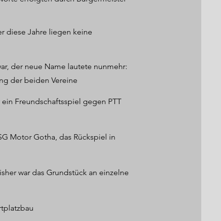
 Homberg, Eschwege oder Hersfeld, 
ner Zeit keine Strapaze, sondern 
g als Ehre an.

r diese Jahre liegen keine
ße unter dem Vorsitz von Anton May, 
 Die Gründungsmitglieder unseres 
war, der neue Name lautete nunmehr:
 Holl, Heinrich Barth, Georg Kehres, 
ung der beiden Vereine
s Wendel, Heinrich Wagner, Hans 
r ein Freundschaftsspiel gegen PTT
BSG Motor Gotha, das Rückspiel in
isher war das Grundstück an einzelne
rtplatzbau