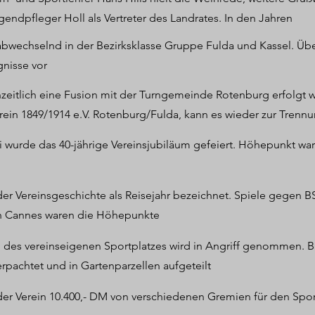
lten. Wer also mitspielen wollte, sei es in Bebra, Melsungen,
wingen und dem nächsten Spielort entgegenradeln. Das war in je
gendpfleger Holl als Vertreter des Landrates. In den Jahren
Mannschaftsaufstellung berücksichtigte Spieler sah die Berufun
 abwechselnd in der Bezirksklasse Gruppe Fulda und Kassel. Übe
nisse vor
: In der Gastwirtschaft Georg Christian Dörr in der Breitenstra
" herbeigeführt hatte, wurde der SV 1914 Rotenburg gegründet.
eitlich eine Fusion mit der Turngemeinde Rotenburg erfolgt 
avid Greiling, Rudi May, Valentin Willing, Ernst Leukfeld, Adolf
rein 1849/1914 e.V. Rotenburg/Fulda, kann es wieder zur Trenn
rt Struth, Karl Limpert, Heinrich Schäfer, Heinrich Wendel, Han
ni wurde das 40-jährige Vereinsjubiläum gefeiert. Höhepunkt wa
 der Vereinsgeschichte als Reisejahr bezeichnet. Spiele gegen 
ch Cannes waren die Höhepunkte
 des vereinseigenen Sportplatzes wird in Angriff genommen. B
pachtet und in Gartenparzellen aufgeteilt
 der Verein 10.400,- DM von verschiedenen Gremien für den Spo