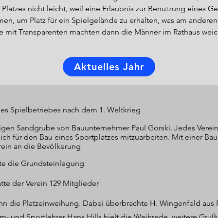
latzes nicht leicht, weil eine Erlaubnis zur Benutzung eines G
 um Platz für ein Spielgelände zu erhalten, was am anderen 
mit Transparenten machten dann die Männer im Rathaus weich, d
Aktuelles Jahr
vitäten der fußballerischen Bewohner darin, dass die Anwohner 
se spielten die Brotgasse gegen den Kirchplatz oder der Rase
iziell im Rotenburger Tageblatt auf und kündigte ein Wettspie
es heutigen Campinghauses. Damit hatte sich der erste Rotenbu
s Spielbetriebes nach dem 1. Weltkrieg
nn schon im Juni 1910 gründeten 12 Sportliebhaber den nächste
r hatte Rotenburg den Dritten: Im Juli 1910 gründeten 16 jung
gen Sandgrube von Bauunternehmer Paul Gorski. Jedes Vereinsm
ich für den Bau eines Sportplatzes mitzuarbeiten. Mit einer Ba
rein an die Bevölkerung
rg ihre Erlaubnis zu einem weiteren Spielfeld gegeben, und zwa
te die Grundsteinlegung
h heute die Verwaltungsfachhochschule befindet.Leider ging e
tte der Verein 129 Mitglieder
rger Vereinen kam es zum Streit, der sogar soweit ging, dass 
nach auswärts orientieren. Aber das war nicht so einfach, Fahrge
ann die Platzeinweihung. Dabei überbrachte H. Wingenfeld aus
g. Geld vom Verein gab es nicht und da die Aktiven mit wahrer
rn- und Sportlehrer Hans Hills hielt die Weihrede, weitere Gru