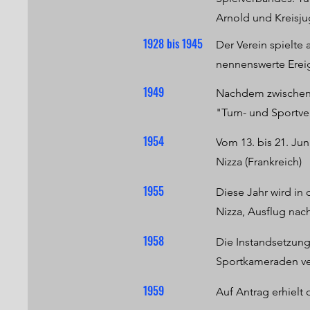
nachjagten, musste das Fahrrad herha
der musste sich auf sein Zweirad sch
Arnold und Kreisju
eine Auszeichnung, und jeder bei der 
1928 bis 1945
Der Verein spielte
nennenswerte Ereig
Am 1. Februar 1914 war es dann soweit
der die Auflösung der "wilden Clubs
1949
Nachdem zwischenz
heutigen Vereines waren: Anton May, D
"Turn- und Sportve
Martin Greiling, Ferdinand Roth, Albe
Schulz, Johannes Schulz.
1954
Vom 13. bis 21. Ju
Nizza (Frankreich)
1955
Diese Jahr wird in
Nizza, Ausflug na
1958
Die Instandsetzung
Sportkameraden ver
1959
Auf Antrag erhielt