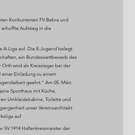
gsten Konkurrenten FV Bebra und
 erhoffte Aufstieg in die
die A-Liga auf. Die E-Jugend belegt
schaften, ein Bundeswettbewerb des
th wird als Kreissieger bei der
 einer Einladung zu einem
ugendarbeit geehrt." Am 05. März
igene Sporthaus mit Küche,
ren Umkleidekabine, Toilette und
gangenheit unser Vereinsarchitekt
rksliga auf
er SV 1914 Hallenkreismeister der