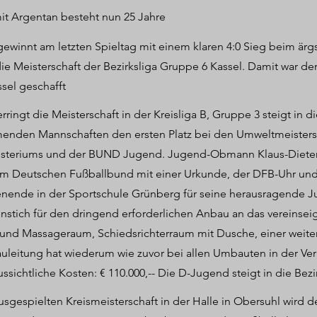
mit Argentan besteht nun 25 Jahre
gewinnt am letzten Spieltag mit einem klaren 4:0 Sieg beim är
die Meisterschaft der Bezirksliga Gruppe 6 Kassel. Damit war der
sel geschafft
rringt die Meisterschaft in der Kreisliga B, Gruppe 3 steigt in 
hmenden Mannschaften den ersten Platz bei den Umweltmeister
teriums und der BUND Jugend. Jugend-Obmann Klaus-Dieter Or
im Deutschen Fußballbund mit einer Urkunde, der DFB-Uhr und
nende in der Sportschule Grünberg für seine herausragende J
tenstich für den dringend erforderlichen Anbau an das vereinse
und Massageraum, Schiedsrichterraum mit Dusche, einer weite
auleitung hat wiederum wie zuvor bei allen Umbauten in der Ver
ussichtliche Kosten: € 110.000,-- Die D-Jugend steigt in die Bezi
usgespielten Kreismeisterschaft in der Halle in Obersuhl wird d