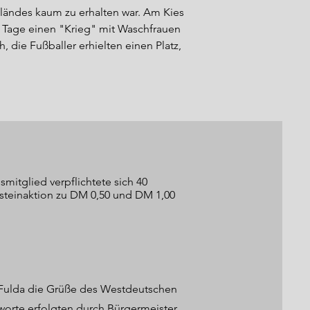
eländes kaum zu erhalten war. Am Kies 
Tage einen "Krieg" mit Waschfrauen 
ie Fußballer erhielten einen Platz, 
einzelner Straßen und Plätze 
n gegen den Sack. Anfang 1910 
l bei schönem Wetter auf dem 
rger Fußballclub in Szene gesetzt. 
n Fußballverein: Teutonia 
e Leute den R.F.C Wilhelma 
itglied verpflichtete sich 40
usteinaktion zu DM 0,50 und DM 1,00
r die Wiese beim einstigen Gasthaus 
s auch damals schon nicht ohne 
man nicht mehr gegeneinander 
ld für die Eisenbahnfahrt hatten die 
 Fulda die Grüße des Westdeutschen
 Begeisterung dem runden Leder 
ßworte erfolgten durch Bürgermeister