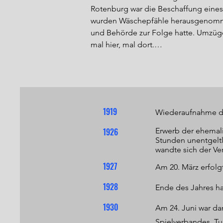
Rotenburg war die Beschaffung eines P
wurden Wäschepfähle herausgenommen,
und Behörde zur Folge hatte. Umzüge 
mal hier, mal dort.

In den Jahren vor 1910 lagen die Akti
gegeneinander spielten. Beispielswei
tauchte der Fußballclub Waldemar off
"Knüllchen" an, einem Platz unweit d
1919
Wiederaufnahme de
Der Bann war offenbar gebrochen, de
Rotenburg. Drei weitere Wochen späte
1926
Erwerb der ehemali
Rotenburg.

Stunden unentgeltl
wandte sich der Ve
Mittlerweile hatte die Stadt Rotenbu
1927
Am 20. März erfolg
"Zum Weidenberg", etwa dort, wo sic
1928
Ende des Jahres ha
Ärger ab. Zwischen den zwei Rotenbu
Fußball spielte. Man musste sich also 
1930
Am 24. Juni war d
meisten Fußballer nicht zur Verfügun
Spielverbandes. Tu