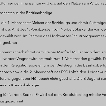
dturnier der Finanzämter wird u.a. auf den Plätzen am Wittich 
nschaft aus der Bezirksoberliga
die 1. Mannschaft Meister der Bezirksliga und damit Aufsteiger
mt das Amt des 1. Vorsitzenden von Norbert Staske, der von 
 gewählt wird. Im Rahmen des Hochwasser-Schutzprogrammes de
eingeebnet
iorenmannschaft mit dem Trainer Manfred Müller nach dem ern
a. Norbert Wagner wird erstmals zum 1. Vorsitzenden gewählt. D
 den Relegationsspielen um den Aufstieg in die Bezirksoberlig
nebach sowie die 2. Mannschaft des FSC Lohfelden. Leider wur
fferenz gegenüber Hönebach nicht geschafft. Die B-Jugend steig
weils Kreispokalsieger
für Norbert Staske. Er wird auf dem Kreisfußballtag mit der V
ausgezeichnet