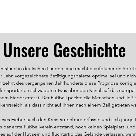
Home
Verein
Manns
Unsere Geschichte
ntstand in deutschen Landen eine mächtig aufblühende Sportb
er Jahn vorgezeichnete Betätigungspalette optimal sei und nich
hrzehnt des vergangenen Jahrhunderts diese Prognose korrigier
ler Sportarten schwappte etwas über den Kanal auf das europäi
em Fieber erfasst. Der Fußball packte die Menschen und ließ si
rkehrsreich, als dass nicht auf ihnen nach einem Ball getreten w
ieses Fieber auch den Kreis Rotenburg erfasste und sich junge 
ls der erste Fußballverein entstand, noch keinen Spielplatz, un
 auf der Hut sein und fluchtartig das Gelände verlassen, wenn 