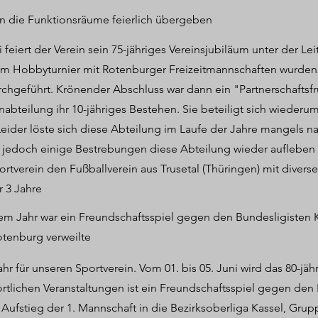
n die Funktionsräume feierlich übergeben
i feiert der Verein sein 75-jähriges Vereinsjubiläum unter der 
m Hobbyturnier mit Rotenburger Freizeitmannschaften wurden 
chgeführt. Krönender Abschluss war dann ein "Partnerschaftsf
renabteilung ihr 10-jähriges Bestehen. Sie beteiligt sich wied
eider löste sich diese Abteilung im Laufe der Jahre mangels na
 jedoch einige Bestrebungen diese Abteilung wieder aufleben
ortverein den Fußballverein aus Trusetal (Thüringen) mit diver
 3 Jahre
em Jahr war ein Freundschaftsspiel gegen den Bundesligisten 
otenburg verweilte
ahr für unseren Sportverein. Vom 01. bis 05. Juni wird das 80-jäh
tlichen Veranstaltungen ist ein Freundschaftsspiel gegen den
Aufstieg der 1. Mannschaft in die Bezirksoberliga Kassel, Grup