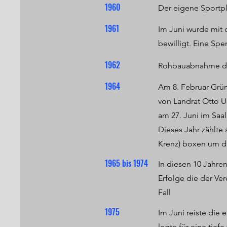
1960
Der eigene Sportp
1961
Im Juni wurde mit
bewilligt. Eine Sp
1962
Rohbauabnahme des 
1964
Am 8. Februar Grün
von Landrat Otto Ul
am 27. Juni im Saa
Dieses Jahr zählte
Krenz) boxen um d
1965 bis 1974
In diesen 10 Jahre
Erfolge die der Ve
Fall
1975
Im Juni reiste die
legte für eine tie